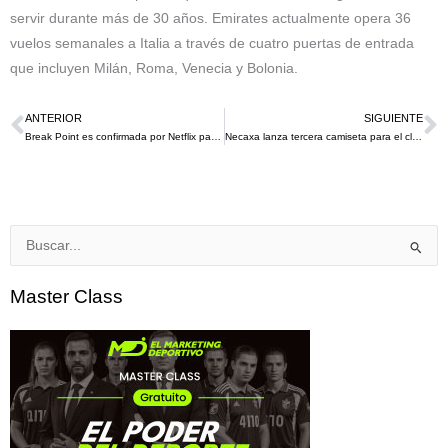
servir durante más de 30 años. Emirates actualmente opera 36
vuelos semanales a Italia a través de cuatro puertas de entrada
que incluyen Milán, Roma, Venecia y Bolonia.
ANTERIOR
SIGUIENTE
Ant
S
Break Point es confirmada por Netflix para ser lanzada el 13 de enero de 2023
Necaxa lanza tercera camiseta para el clausura 2023 en homenaje a Don Ramón del «Chavo del Ocho»￼
Buscar
por:
Master Class