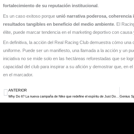
fortalecimiento de su reputación institucional
.
Es un caso exitoso porque
unió narrativa poderosa, coherencia in
resultados tangibles en beneficio del medio ambiente
. El Racin
élite, puede marcar tendencia en el marketing deportivo con causa
En definitiva, la acción del Real Racing Club demuestra cómo una
uniforme. Puede ser un manifiesto, una llamada a la acción y un puen
iniciativa no se mide solo en las hectáreas reforestadas que se log
capacidad del club para inspirar a su afición y demostrar que, en el 
en el marcador.
ANTERIOR
Ant
Why Do It? La nueva campaña de Nike que redefine el espíritu de Just Do It para este 2025