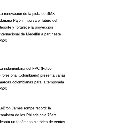
La renovación de la pista de BMX
Mariana Pajón impulsa el futuro del
deporte y fortalece la proyección
internacional de Medellín a partir este
2026
La indumentaria del FPC (Fútbol
Profesional Colombiano) presenta varias
marcas colombianas para la temporada
2026
LeBron James rompe record: la
camiseta de los Philadelphia 76ers
desata un fenómeno histórico de ventas