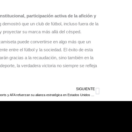
stitucional, participación activa de la afición y
g demostró que un club de fútbol, incluso fuera de la
 y proyectar su marca más allá del césped.
 camiseta puede convertirse en algo más que un
te entre el fútbol y la sociedad. El éxito de esta
rarán gracias a la recaudación, sino también en la
deporte, la verdadera victoria no siempre se refleja
SIGUIENTE
Siguiente
Genius Sports y AFA refuerzan su alianza estratégica en Estados Unidos para potenciar el fútbol argentino desde este 2025