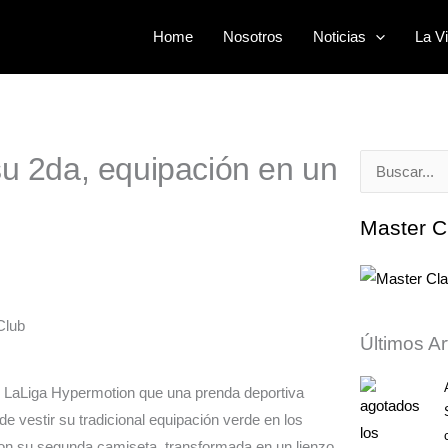
Home
Nosotros
Noticias
La Vi
su 2da, equipación en un
Buscar
por:
Master C
Últimos Ar
e LaLiga Hypermotion que una prenda deportiva
e vestir su tradicional equipación verde en los
con su segunda camiseta, transformada en un lienzo