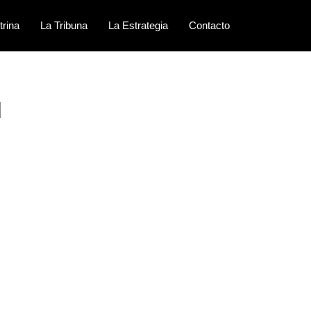
trina
La Tribuna
La Estrategia
Contacto
l