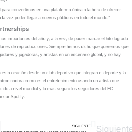
 para convertirnos en una plataforma única a la hora de ofrecer
la vez poder llegar a nuevos públicos en todo el mundo.”
artnerships
 importantes del año y, a la vez, de poder marcar el hito logrado
0 millones de reproducciones. Siempre hemos dicho que queremos que
gadores y jugadoras, y artistas en un escenario global, y no hay
sta ocación desde un club deportivo que integran el deporte y la
atrocinadora como es el entretenimiento usando un artista que
ido a nivel mundial y lo mas seguro los seguidores del FC
nsor Spotify.
SIGUIENTE
Siguient
 2022/23
Liverpool se ha convertido en el 1er club de la Premier League en lanzar su propia gama de productos virtuales en Meta Avatars Store.￼