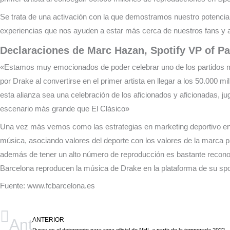
Se trata de una activación con la que demostramos nuestro potencial
experiencias que nos ayuden a estar más cerca de nuestros fans y a 
Declaraciones de Marc Hazan, Spotify VP of P
«Estamos muy emocionados de poder celebrar uno de los partidos más
por Drake al convertirse en el primer artista en llegar a los 50.00
esta alianza sea una celebración de los aficionados y aficionadas, ju
escenario más grande que El Clásico»
Una vez más vemos como las estrategias en marketing deportivo en e
música, asociando valores del deporte con los valores de la marca p
además de tener un alto número de reproducción es bastante reconoc
Barcelona reproducen la música de Drake en la plataforma de su spo
Fuente: www.fcbarcelona.es
Ant
ANTERIOR
Purex es el detergente para ropa oficial de NHL a partir de la temporada