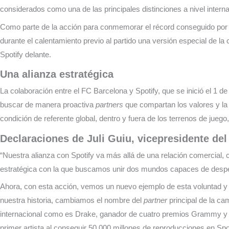
considerados como una de las principales distinciones a nivel intern
Como parte de la acción para conmemorar el récord conseguido por 
durante el calentamiento previo al partido una versión especial de la
Spotify delante.
Una alianza estratégica
La colaboración entre el FC Barcelona y Spotify, que se inició el 1 de
buscar de manera proactiva
partners
que compartan los valores y la 
condición de referente global, dentro y fuera de los terrenos de jue
Declaraciones de Juli Guiu, vicepresidente de
“Nuestra alianza con Spotify va más allá de una relación comercia
estratégica con la que buscamos unir dos mundos capaces de desper
Ahora, con esta acción, vemos un nuevo ejemplo de esta voluntad y d
nuestra historia, cambiamos el nombre del
partner
principal de la ca
internacional como es Drake, ganador de cuatro premios Grammy y que
primer artista al conseguir 50.000 millones de reproducciones en Spot