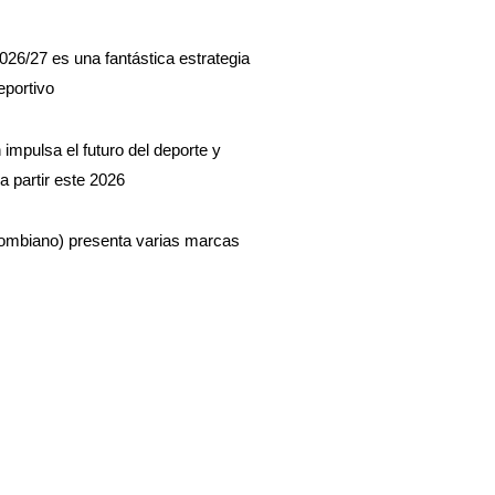
026/27 es una fantástica estrategia
eportivo
impulsa el futuro del deporte y
a partir este 2026
lombiano) presenta varias marcas