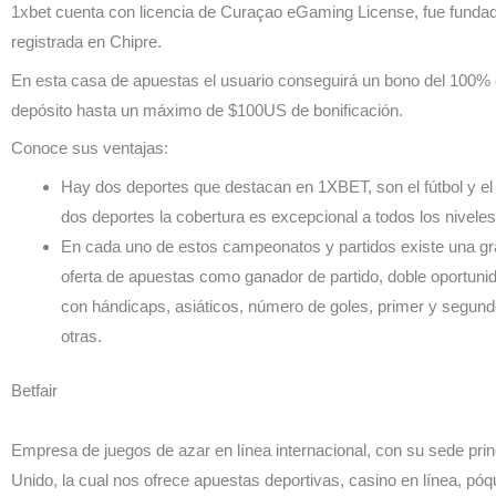
1xbet cuenta con licencia de Curaçao eGaming License, fue funda
registrada en Chipre.
En esta casa de apuestas el usuario conseguirá un bono del 100% 
depósito hasta un máximo de $100US de bonificación.
Conoce sus ventajas:
Hay dos deportes que destacan en 1XBET, son el fútbol y el 
dos deportes la cobertura es excepcional a todos los niveles
En cada uno de estos campeonatos y partidos existe una gr
oferta de apuestas como ganador de partido, doble oportuni
con hándicaps, asiáticos, número de goles, primer y segund
otras.
Betfair
Empresa de juegos de azar en línea internacional, con su sede prin
Unido, la cual nos ofrece apuestas deportivas, casino en línea, póq