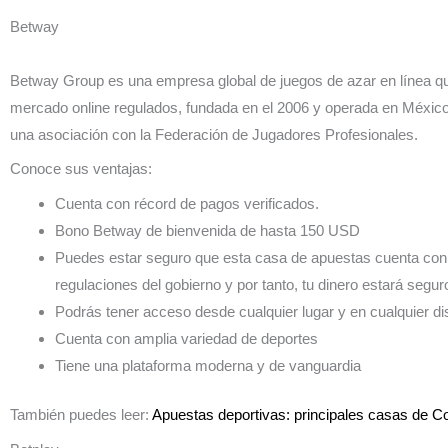
Betway
Betway Group es una empresa global de juegos de azar en línea q
mercado online regulados, fundada en el 2006 y operada en Méxic
una asociación con la Federación de Jugadores Profesionales.
Conoce sus ventajas:
Cuenta con récord de pagos verificados.
Bono Betway de bienvenida de hasta 150 USD
Puedes estar seguro que esta casa de apuestas cuenta con 
regulaciones del gobierno y por tanto, tu dinero estará segur
Podrás tener acceso desde cualquier lugar y en cualquier di
Cuenta con amplia variedad de deportes
Tiene una plataforma moderna y de vanguardia
También puedes leer:
Apuestas deportivas: principales casas de C