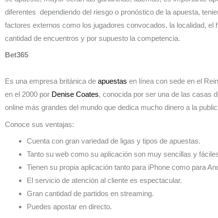
diferentes dependiendo del riesgo o pronóstico de la apuesta, teni
factores externos como los jugadores convocados, la localidad, el h
cantidad de encuentros y por supuesto la competencia.
Bet365
Es una empresa británica de
apuestas
en línea con sede en el Rei
en el 2000 por
Denise Coates
, conocida por ser una de las casas 
online más grandes del mundo que dedica mucho dinero a la public
Conoce sus ventajas:
Cuenta con gran variedad de ligas y tipos de apuestas.
Tanto su web como su aplicación son muy sencillas y fáciles
Tienen su propia aplicación tanto para iPhone como para And
El servicio de atención al cliente es espectacular.
Gran cantidad de partidos en streaming.
Puedes apostar en directo.