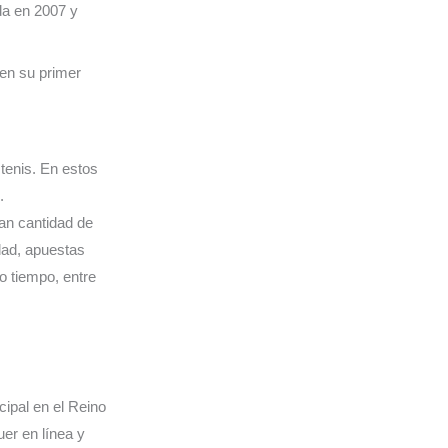
da en 2007 y
en su primer
tenis. En estos
.
an cantidad de
dad, apuestas
o tiempo, entre
cipal en el Reino
uer en línea y