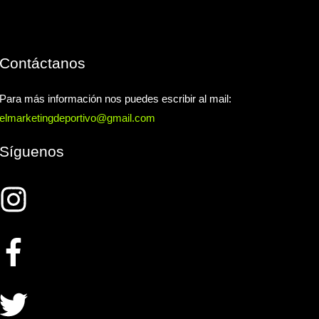
Contáctanos
Para más información nos puedes escribir al mail:
elmarketingdeportivo@gmail.com
Síguenos