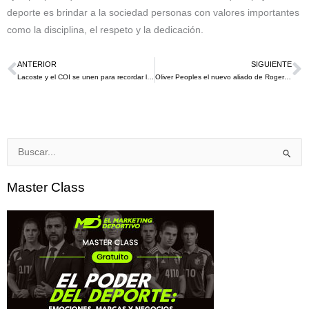
deporte es brindar a la sociedad personas con valores importantes
como la disciplina, el respeto y la dedicación.
ANTERIOR
SIGUIENTE
Ant
S
Lacoste y el COI se unen para recordar los Juegos Olímpicos de Barcelona 1992 con la colección Olympic Heritage
Oliver Peoples el nuevo aliado de Roger Federer, en el 2024 lanzarán los diseños
Buscar
por:
Master Class