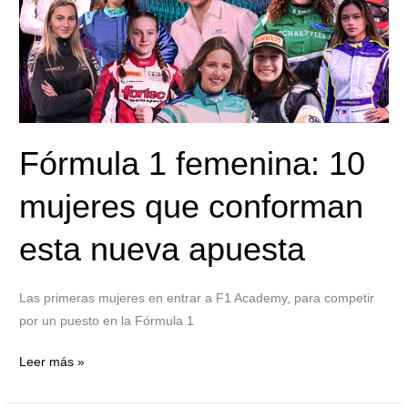
que
conforman
esta
nueva
apuesta
Fórmula 1 femenina: 10
mujeres que conforman
esta nueva apuesta
Las primeras mujeres en entrar a F1 Academy, para competir
por un puesto en la Fórmula 1
Leer más »