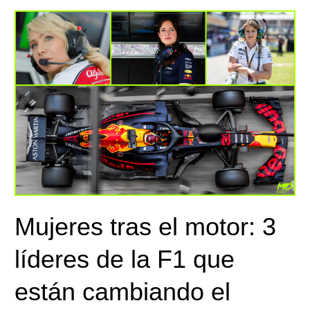
Mujeres
tras
el
motor:
3
líderes
de
la
F1
que
están
cambiando
Mujeres tras el motor: 3
el
juego
líderes de la F1 que
están cambiando el