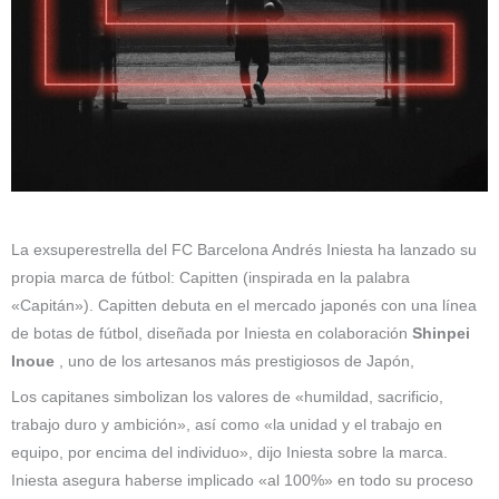
La exsuperestrella del FC Barcelona Andrés Iniesta ha lanzado su
propia marca de fútbol: Capitten (inspirada en la palabra
«Capitán»). Capitten debuta en el mercado japonés con una línea
de botas de fútbol, ​​diseñada por Iniesta en colaboración
Shinpei
Inoue
, uno de los artesanos más prestigiosos de Japón,
Los capitanes simbolizan los valores de «humildad, sacrificio,
trabajo duro y ambición», así como «la unidad y el trabajo en
equipo, por encima del individuo», dijo Iniesta sobre la marca.
Iniesta asegura haberse implicado «al 100%» en todo su proceso