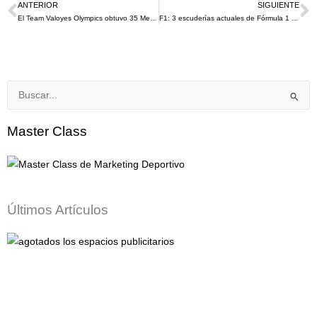
ANTERIOR
SIGUIENTE
Ant
S
El Team Valoyes Olympics obtuvo 35 Medallas en los Campeonato Nacional Sub 13, Sub 15 y Sub 17 en Cajamarca – Tolima
F1: 3 escuderías actuales de Fórmula 1 y su evolución hasta 2021
Buscar
por:
Master Class
Últimos Artículos