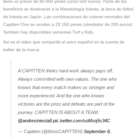
tiene un precio de 80.000 yenes (unos 550 euros). Parte de los
beneficios se destinarán a la Metodología Iniesta, la beca de fútbol
de Iniesta en Japón. Las combinaciones de colores normales del
Capitten One se venden a 29.150 yenes (alrededor de 200 euros).
También hay disponibles versiones Turf y Kids.
Así es el video que compartió el astro español en la cuenta de
twitter de la marca.
A CAPITTEN thinks hard work always pays off.
Always committed with own values. The one who
knows that every match makes us stronger and
more experienced. And the one who knows
victories are the prize and defeats are part of the
journey. CAPITTEN IS ABOUT A TEAM.
@andresiniesta8
pic.twitter.com/soMvq5s34C
— Capitten (@thisisCAPITTEN)
September 8,