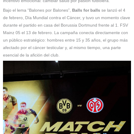
incentivo emocional: cambiar salud por pasión futbolera.
Bajo el lema “Balones por Balones”,
Balls for balls
se lanzó el 4
de febrero, Día Mundial contra el Cáncer, y tuvo un momento clave
durante el partido en casa del Borussia Dortmund frente al 1. FSV
Mainz 05 el 13 de febrero. La campaña conecta directamente con
un público estratégico: hombres entre 15 y 35 años, el grupo más
afectado por el cáncer testicular y, al mismo tiempo, una parte
esencial de la afición del club.