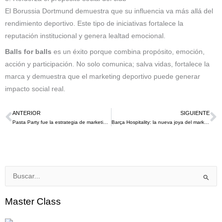
El Borussia Dortmund demuestra que su influencia va más allá del
rendimiento deportivo. Este tipo de iniciativas fortalece la
reputación institucional y genera lealtad emocional.
Balls for balls
es un éxito porque combina propósito, emoción,
acción y participación. No solo comunica; salva vidas, fortalece la
marca y demuestra que el marketing deportivo puede generar
impacto social real.
ANTERIOR
SIGUIENTE
Ant
S
Pasta Party fue la estrategia de marketing deportivo de adidas que llamo la atención en la Maratón de Dubai 2026
Barça Hospitality: la nueva joya del marketing deportivo en el Spotify Camp Nou desde este 2026
Buscar
por:
Master Class