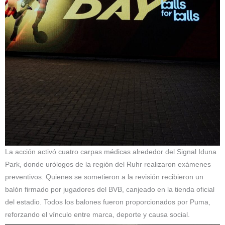
La acción activó cuatro carpas médicas alrededor del Signal Iduna
Park, donde urólogos de la región del Ruhr realizaron exámenes
preventivos. Quienes se sometieron a la revisión recibieron un
balón firmado por jugadores del BVB, canjeado en la tienda oficial
del estadio. Todos los balones fueron proporcionados por Puma,
reforzando el vínculo entre marca, deporte y causa social.