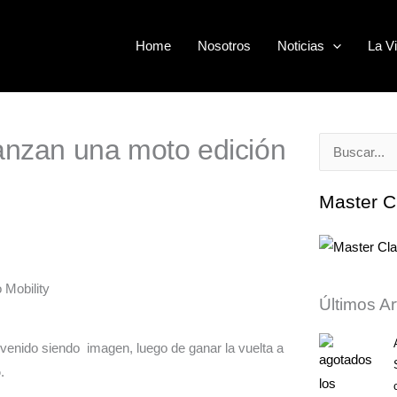
Home
Nosotros
Noticias
La Vi
lanzan una moto edición
Buscar
por:
Master C
Últimos Ar
a venido siendo imagen, luego de ganar la vuelta a
o
.