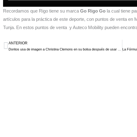
Recordamos que Rigo tiene su marca
Go Rigo Go
la cual tiene p
artículos para la práctica de este deporte, con puntos de venta en 
Tunja. En estos puntos de venta y Auteco Mobility pueden encontr
ANTERIOR
Ant
Doritos usa de imagen a Christina Clemons en su bolsa después de usar aretes Cool Ranch en las pruebas olímpicas