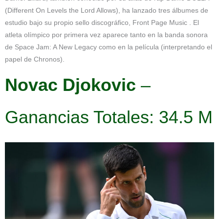
(Different On Levels the Lord Allows), ha lanzado tres álbumes de
estudio bajo su propio sello discográfico, Front Page Music . El
atleta olímpico por primera vez aparece tanto en la banda sonora
de Space Jam: A New Legacy como en la película (interpretando el
papel de Chronos).
Novac Djokovic
–
Ganancias Totales: 34.5 M