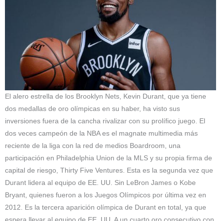
El alero estrella de los Brooklyn Nets, Kevin Durant, que ya tiene
dos medallas de oro olímpicas en su haber, ha visto sus
inversiones fuera de la cancha rivalizar con su prolífico juego. El
dos veces campeón de la NBA es el magnate multimedia más
reciente de la liga con la red de medios Boardroom, una
participación en Philadelphia Union de la MLS y su propia firma de
capital de riesgo, Thirty Five Ventures. Esta es la segunda vez que
Durant lidera al equipo de EE. UU. Sin LeBron James o Kobe
Bryant, quienes fueron a los Juegos Olímpicos por última vez en
2012. Es la tercera aparición olímpica de Durant en total, ya que
espera llevar al equipo de EE. UU. A un cuarto oro consecutivo con