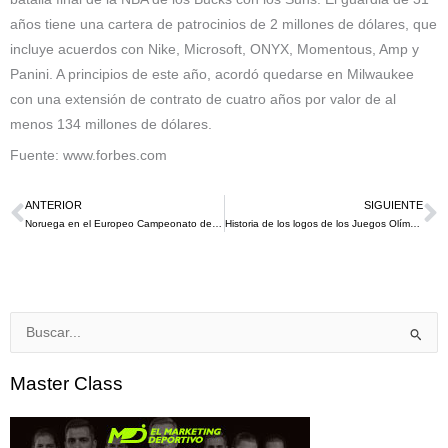
años tiene una cartera de patrocinios de 2 millones de dólares, que
incluye acuerdos con Nike, Microsoft, ONYX, Momentous, Amp y
Panini. A principios de este año, acordó quedarse en Milwaukee
con una extensión de contrato de cuatro años por valor de al
menos 134 millones de dólares.
Fuente: www.forbes.com
ANTERIOR
SIGUIENTE
Ant
S
Noruega en el Europeo Campeonato de Balonmano Playa en Varna y ahora en Tokio 2020 lo hace el equipo de Gimnasia de Alemania, se manifiestan contra el sexismo en el deporte
Historia de los logos de los Juegos Olímpicos de 1924 a 1964
Buscar
por:
Master Class