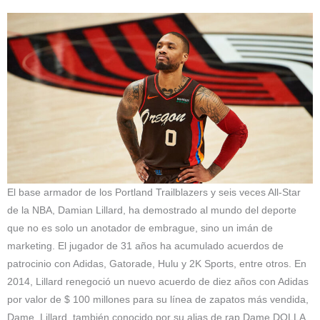
El base armador de los Portland Trailblazers y seis veces All-Star
de la NBA, Damian Lillard, ha demostrado al mundo del deporte
que no es solo un anotador de embrague, sino un imán de
marketing. El jugador de 31 años ha acumulado acuerdos de
patrocinio con Adidas, Gatorade, Hulu y 2K Sports, entre otros. En
2014, Lillard renegoció un nuevo acuerdo de diez años con Adidas
por valor de $ 100 millones para su línea de zapatos más vendida,
Dame. Lillard, también conocido por su alias de rap Dame DOLLA