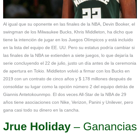
Al igual que su oponente en las finales de la NBA, Devin Booker, el
swingman de los Milwaukee Bucks, Khris Middleton, ha dicho que
tiene la intención de jugar en los Juegos Olímpicos y está incluido
en la lista del equipo de EE. UU. Pero su estatus podría cambiar si
las finales de la NBA se extienden a siete juegos, lo que dejaría la
serie concluyendo el 22 de julio, justo un día antes de la ceremonia
de apertura en Tokio. Middleton volvió a firmar con los Bucks en
2019 con un contrato de cinco años y $ 178 millones después de
consolidar su lugar como la opción número 2 del equipo detrás de
Giannis Antetokounmpo. El dos veces All-Star de la NBA de 29
años tiene asociaciones con Nike, Verizon, Panini y Unilever, pero
gana casi todo su dinero en la cancha.
Jrue Holiday
– Ganancias