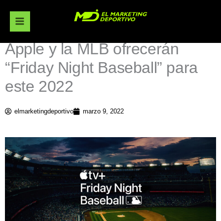
Ir
al
contenido
Apple y la MLB ofrecerán
“Friday Night Baseball” para
este 2022
elmarketingdeportivo
marzo 9, 2022