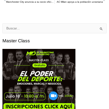
Ant
S
Manchester City anuncia a su socio oficial de intercambio de criptomonedas OKX
AC Milan apoya a la población ucraniana
Buscar
por:
Master Class