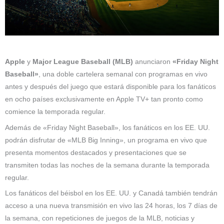
Apple
y
Major League Baseball (MLB)
anunciaron
«Friday Night
Baseball»
, una doble cartelera semanal con programas en vivo
antes y después del juego que estará disponible para los fanáticos
en ocho países exclusivamente en Apple TV+ tan pronto como
comience la temporada regular.
Además de «Friday Night Baseball», los fanáticos en los EE. UU.
podrán disfrutar de «MLB Big Inning», un programa en vivo que
presenta momentos destacados y presentaciones que se
transmiten todas las noches de la semana durante la temporada
regular.
Los fanáticos del béisbol en los EE. UU. y Canadá también tendrán
acceso a una nueva transmisión en vivo las 24 horas, los 7 días de
la semana, con repeticiones de juegos de la MLB, noticias y