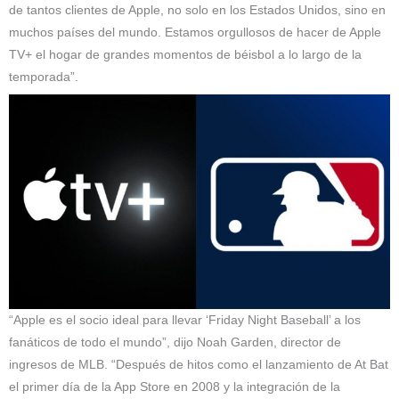
de tantos clientes de Apple, no solo en los Estados Unidos, sino en
muchos países del mundo. Estamos orgullosos de hacer de Apple
TV+ el hogar de grandes momentos de béisbol a lo largo de la
temporada”.
“Apple es el socio ideal para llevar ‘Friday Night Baseball’ a los
fanáticos de todo el mundo”, dijo Noah Garden, director de
ingresos de MLB. “Después de hitos como el lanzamiento de At Bat
el primer día de la App Store en 2008 y la integración de la