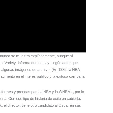
r nunca se muestra explícitamente, aunque sí
dan. Variety informa que no hay ningún actor que
 en algunas imágenes de archivo. (En 1985, la NBA
 aumento en el interés público y la exitosa campaña
iformes y prendas para la NBA y la WNBA . , por lo
ena. Con ese tipo de historia de éxito en cubierta,
 el director, tiene otro candidato al Oscar en sus