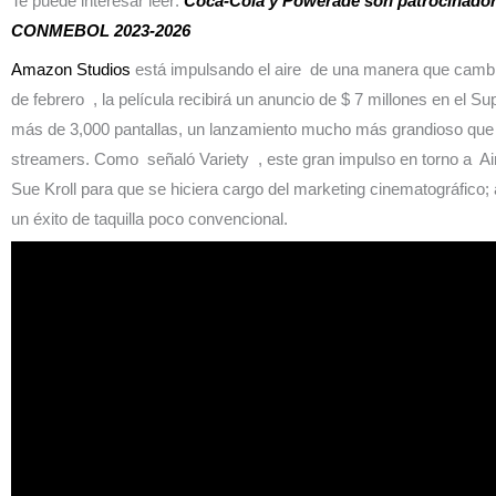
Te puede interesar leer:
Coca-Cola y Powerade son patrocinadores
CONMEBOL 2023-2026
Amazon Studios
está impulsando el aire de una manera que cambia
de febrero , la película recibirá un anuncio de $ 7 millones en el 
más de 3,000 pantallas, un lanzamiento mucho más grandioso que el
streamers. Como señaló Variety , este gran impulso en torno a A
Sue Kroll para que se hiciera cargo del marketing cinematográfico;
un éxito de taquilla poco convencional.