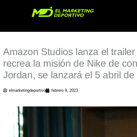
Ir
al
contenido
Amazon Studios lanza el trailer 
recrea la misión de Nike de co
Jordan, se lanzará el 5 abril de
elmarketingdeportivo
febrero 9, 2023