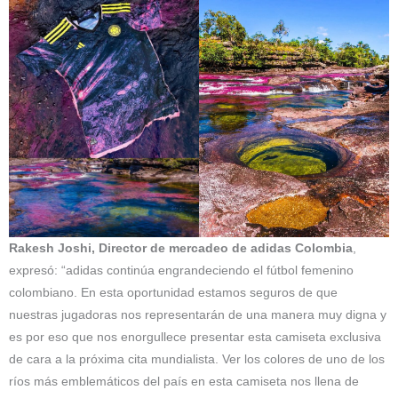
Rakesh Joshi, Director de mercadeo de adidas Colombia
,
expresó: “adidas continúa engrandeciendo el fútbol femenino
colombiano. En esta oportunidad estamos seguros de que
nuestras jugadoras nos representarán de una manera muy digna y
es por eso que nos enorgullece presentar esta camiseta exclusiva
de cara a la próxima cita mundialista. Ver los colores de uno de los
ríos más emblemáticos del país en esta camiseta nos llena de