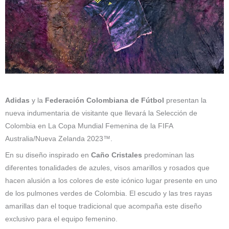
Adidas
y la
Federación Colombiana de Fútbol
presentan la
nueva indumentaria de visitante que llevará la Selección de
Colombia en La Copa Mundial Femenina de la FIFA
Australia/Nueva Zelanda 2023™.
En su diseño inspirado en
Caño Cristales
predominan las
diferentes tonalidades de azules, visos amarillos y rosados que
hacen alusión a los colores de este icónico lugar presente en uno
de los pulmones verdes de Colombia. El escudo y las tres rayas
amarillas dan el toque tradicional que acompaña este diseño
exclusivo para el equipo femenino.