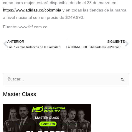
como para mujer, estará disponible desde el 23 de marzo en
https://www.adidas.co/colombia
y en todas las tiendas de la marca
a nivel nacional con un precio de $249.990.
Fuente: www.fcf.com.co
ANTERIOR
SIGUIENTE
Ant
S
Los 7 vs más históricos de la Fórmula 1
La CONMEBOL Libertadores 2023 contará con álbum gracias a la alianza con Panini￼
Buscar
por:
Master Class