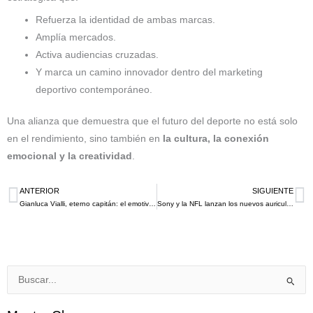
Refuerza la identidad de ambas marcas.
Amplía mercados.
Activa audiencias cruzadas.
Y marca un camino innovador dentro del marketing
deportivo contemporáneo.
Una alianza que demuestra que el futuro del deporte no está solo
en el rendimiento, sino también en
la cultura, la conexión
emocional y la creatividad
.
ANTERIOR
SIGUIENTE
Ant
Si
Gianluca Vialli, eterno capitán: el emotivo homenaje de Juventus y adidas que une legado, estilo y propósito para este 2025
Sony y la NFL lanzan los nuevos auriculares para entrenadores que debutarán en las gradas para la temporada 2025
Buscar
por: