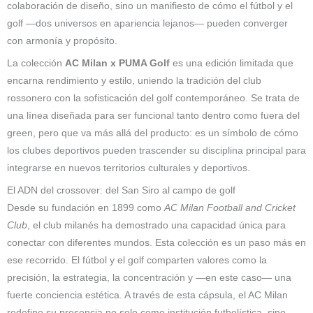
colaboración de diseño, sino un manifiesto de cómo el fútbol y el
golf —dos universos en apariencia lejanos— pueden converger
con armonía y propósito.
La colección
AC Milan x PUMA Golf
es una edición limitada que
encarna rendimiento y estilo, uniendo la tradición del club
rossonero con la sofisticación del golf contemporáneo. Se trata de
una línea diseñada para ser funcional tanto dentro como fuera del
green, pero que va más allá del producto: es un símbolo de cómo
los clubes deportivos pueden trascender su disciplina principal para
integrarse en nuevos territorios culturales y deportivos.
El ADN del crossover: del San Siro al campo de golf
Desde su fundación en 1899 como
AC Milan Football and Cricket
Club
, el club milanés ha demostrado una capacidad única para
conectar con diferentes mundos. Esta colección es un paso más en
ese recorrido. El fútbol y el golf comparten valores como la
precisión, la estrategia, la concentración y —en este caso— una
fuerte conciencia estética. A través de esta cápsula, el AC Milan
redefine su presencia no solo como institución futbolística, sino