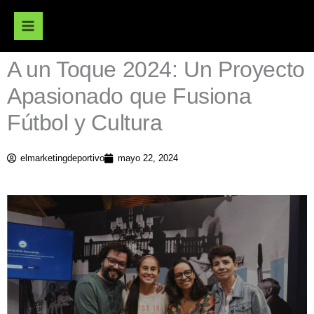
Ir
al
contenido
A un Toque 2024: Un Proyecto
Apasionado que Fusiona
Fútbol y Cultura
elmarketingdeportivo
mayo 22, 2024