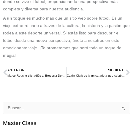
donde se vive el fútbol, proporcionando una perspectiva más
completa y diversa para nuestra audiencia.
A un toque
es mucho más que un sitio web sobre fútbol. Es un
viaje extraordinario a través de la cultura, la historia y la pasión que
rodea a este deporte universal. Si estás listo para descubrir el
fútbol desde una nueva perspectiva, únete a nosotros en este
emocionante viaje. ¡Te prometemos que será todo un toque de
magia!
ANTERIOR
SIGUIENTE
Ant
S
Marco Reus le dijo adiós al Borussia Dortmund con un brindis con los 80.000 fanáticos que asistieron a su despedida
Caitlin Clark es la única atleta que colabora con Wilson desde Michael Jordan en la década de 1980.
Buscar
por:
Master Class