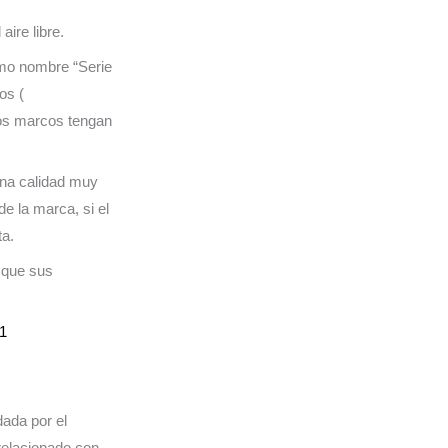
aire libre.
omo nombre “Serie
os (
los marcos tengan
una calidad muy
de la marca, si el
ta.
 que sus
 1
dada por el
 relacionado con