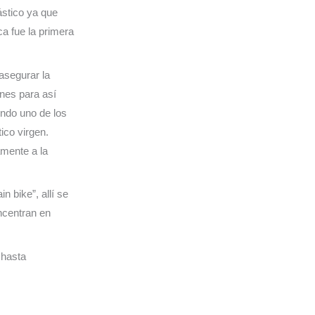
ástico ya que
a fue la primera
 asegurar la
ones para así
endo uno de los
tico virgen.
amente a la
 bike”, allí se
ncentran en
 hasta