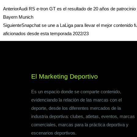
Ant
Siguiente
Anterior
Audi RS e-tron GT es el resultado de 20 años de patrocinio
Bayern Munich
Siguiente
Snapchat se une a LaLiga para llevar el mejor contenido fu
aficionados desde esta temporada 2022/23
El Marketing Deportivo
Es un espacio donde se comparte contenido,
evidenciando la relación de las marcas con el
deporte, desde los diferentes mercados de la
industria deportiva: clubes, atletas, eventos, marcas
comerciales, marcas para la práctica deportiva y
escenarios deportivos.