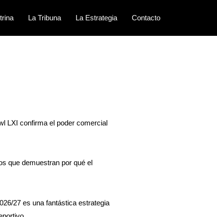
trina
La Tribuna
La Estrategia
Contacto
wl LXI confirma el poder comercial
sos que demuestran por qué el
026/27 es una fantástica estrategia
eportivo