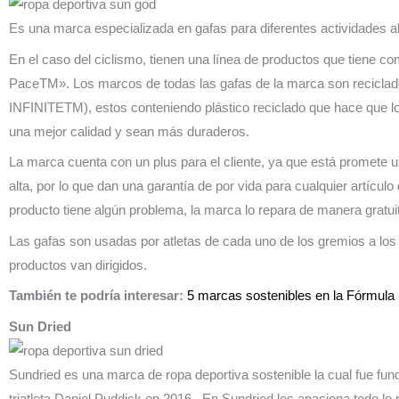
Es una marca especializada en gafas para diferentes actividades al 
En el caso del ciclismo, tienen una línea de productos que tiene c
PaceTM». Los marcos de todas las gafas de la marca son reciclad
INFINITETM), estos conteniendo plástico reciclado que hace que 
una mejor calidad y sean más duraderos.
La marca cuenta con un plus para el cliente, ya que está promete 
alta, por lo que dan una garantía de por vida para cualquier artículo 
producto tiene algún problema, la marca lo repara de manera gratui
Las gafas son usadas por atletas de cada uno de los gremios a los
productos van dirigidos.
También te podría interesar:
5 marcas sostenibles en la Fórmula
Sun Dried
Sundried es una marca de ropa deportiva sostenible la cual fue fun
triatleta Daniel Puddick en 2016. En Sundried les apasiona todo lo