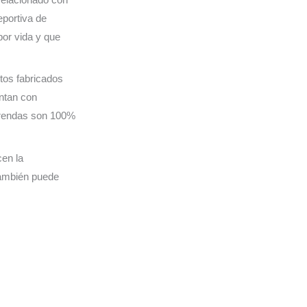
eportiva de
or vida y que
tos fabricados
ntan con
prendas son 100%
cen la
también puede