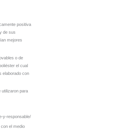
icamente positiva
y de sus
tían mejores
.
ovables o de
liéster el cual
es elaborado con
utilizaron para
le-y-responsable/
 con el medio