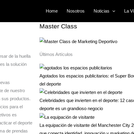
Buscar
Home
Nosotros
Noticias
La Vi
por:
Master Class
Últimos Artículos
sar de la huella
es la solución
Agotados los espacios publicitarios: el Super Bo
nuevas
del deporte
te de nuestro
n sus productos.
Celebridades que invierten en el deporte: 12 ca
cios para el
deporte es un grandioso negocio
etivos es
acticar el deporte
La equipación de visitante del Manchester City 2
tema de prendas
que conecta identidad, innovación y marketing d